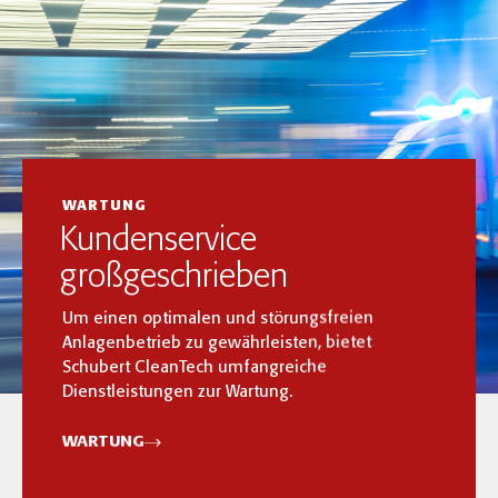
WARTUNG
Kundenservice
großgeschrieben
Um einen optimalen und störungsfreien
Anlagenbetrieb zu gewährleisten, bietet
Schubert CleanTech umfangreiche
Dienstleistungen zur Wartung.
WARTUNG