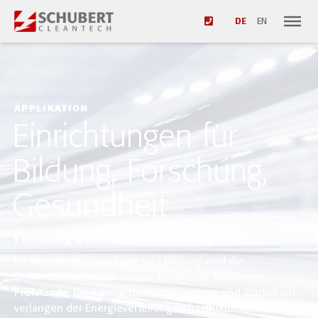
DE
EN
APPLIKATION
Einrichtungen für
Bildung, Forschung,
Gesundheit
Forschung & Wissenschaft – Bildung zählt!
Im Bereich der Forschung und Bildung wird die
Gebäudeinfrastruktur immer komplexer. Moderne
Prüfstände, Prüflabore für Hochspannung und Starkstrom
verlangen der Energieverteilungsinfrastruktur vieles ab