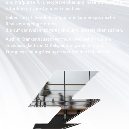
und Prüfplätze für Energiespeicher und Inselnetz-Systeme
erfordern entsprechendes Know-how.
Dabei sind oft Sonderlösungen und kundenspezifische
Realisierungen gefordert,
die auf der Welt einzigartig sind und Ihresgleichen suchen.
Auch in Krankenhäusern vertrauen Menschen auf die
Zuverlässigkeit von Mittelspannungsanlagen und
Energieverteilungslösungen von Schubert CleanTech.