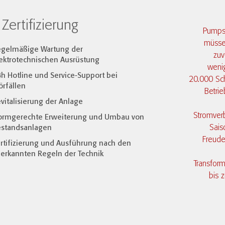
Zertifizierung
Pumpst
müsse
egelmäßige Wartung der
zuv
ektrotechnischen Ausrüstung
wenig
h Hotline und Service-Support bei
20.000 Sch
örfällen
Betrie
vitalisierung der Anlage
Stromver
ormgerechte Erweiterung und Umbau von
Sais
estandsanlagen
Freude
rtifizierung und Ausführung nach den
erkannten Regeln der Technik​​​​​
Transform
bis 