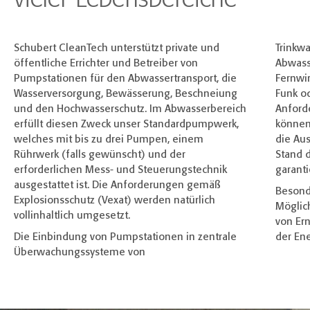
Schubert CleanTech unterstützt private und
Trinkw
öffentliche Errichter und Betreiber von
Abwass
Pumpstationen für den Abwassertransport, die
Fernwir
Wasserversorgung, Bewässerung, Beschneiung
Funk od
und den Hochwasserschutz. Im Abwasserbereich
Anford
erfüllt diesen Zweck unser Standardpumpwerk,
können 
welches mit bis zu drei Pumpen, einem
die Au
Rührwerk (falls gewünscht) und der
Stand 
erforderlichen Mess- und Steuerungstechnik
garanti
ausgestattet ist. Die Anforderungen gemäß
Besond
Explosionsschutz (Vexat) werden natürlich
Möglic
vollinhaltlich umgesetzt.
von Ern
Die Einbindung von Pumpstationen in zentrale
der Ene
Überwachungssysteme von