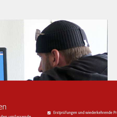
en
Erstprüfungen und wiederkehrende P
Kunden umfassende