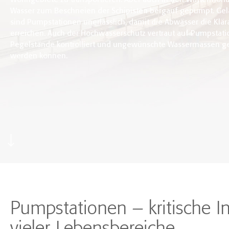
Wohngebiete zu transportieren. Aber auch in den Wintermona
Wasser zum Beschneien der Schipisten bergauf gepumpt. Ge
sind Pumpstationen unerlässlich, damit die Abwässer die Klä
erreichen. Auch der Hochwasserschutz vertraut auf Pumpstati
Pegelstände kontrolliert und ungewünschte Wassermassen g
werden können.
Pumpstationen – kritische In
vieler Lebensbereiche