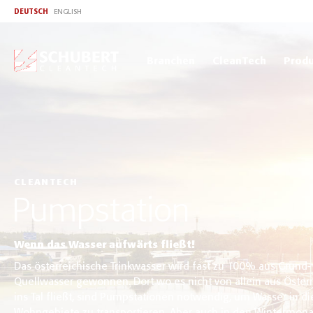
DEUTSCH
ENGLISH
Branchen
CleanTech
Produ
CLEANTECH
Pumpstation
Wenn das Wasser aufwärts fließt!
Das österreichische Trinkwasser wird fast zu 100% aus Grund-
Quellwasser gewonnen. Dort wo es nicht von allein aus Öster
ins Tal fließt, sind Pumpstationen notwendig, um Wasser in di