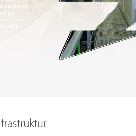
ten wird
ländeabhängig
ranlagen
onen, damit
ebändigt
frastruktur