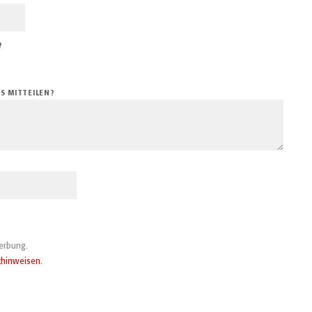
?
S MITTEILEN?
erbung.
zhinweisen.