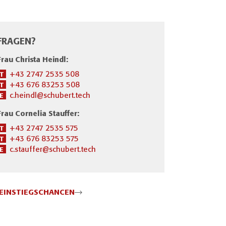
FRAGEN?
Frau Christa Heindl:
+43 2747 2535 508
T
+43 676 83253 508
T
c.heindl@schubert.tech
E
Frau Cornelia Stauffer:
+43 2747 2535 575
T
+43 676 83253 575
T
c.stauffer@schubert.tech
E
 EINSTIEGSCHANCEN