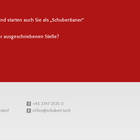
 starten auch Sie als „Schubertianer“
er ausgeschriebenen Stelle?
+43 2747 2535 0
T
ndorf
office@schubert.tech
E