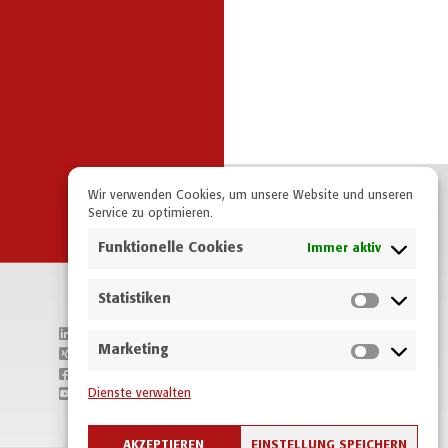
Wir verwenden Cookies, um unsere Website und unseren
Service zu optimieren.
Funktionelle Cookies
Immer aktiv
Statistiken
Auf LinkedIn folgen
Marketing
Auf Xing folgen
Auf Facebook folgen
Auf YouTube folgen
Dienste verwalten
AKZEPTIEREN
EINSTELLUNG SPEICHERN