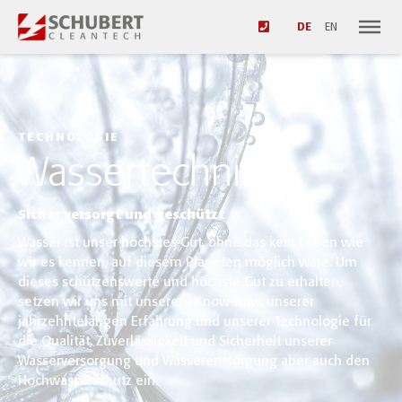
DE
EN
TECHNOLOGIE
Wassertechnik
Sicher versorgt und geschützt
Wasser ist unser höchstes Gut, ohne das kein Leben wie
wir es kennen, auf diesem Planeten möglich wäre. Um
dieses schützenswerte und höchste Gut zu erhalten,
setzen wir uns mit unserem Know-how, unserer
jahrzehntelangen Erfahrung und unserer Technologie für
die Qualität, Zuverlässigkeit und Sicherheit unserer
Wasserversorgung und Wasserentsorgung aber auch den
Hochwasserschutz ein.