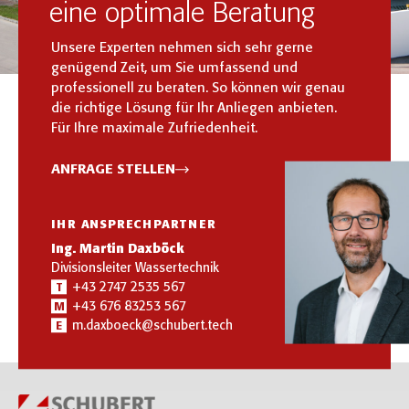
eine optimale Beratung
Unsere Experten nehmen sich sehr gerne
genügend Zeit, um Sie umfassend und
professionell zu beraten. So können wir genau
die richtige Lösung für Ihr Anliegen anbieten.
Für Ihre maximale Zufriedenheit.
ANFRAGE STELLEN
IHR ANSPRECHPARTNER
Ing. Martin Daxböck
Divisionsleiter Wassertechnik
+43 2747 2535 567
T
+43 676 83253 567
M
m.daxboeck@schubert.tech
E