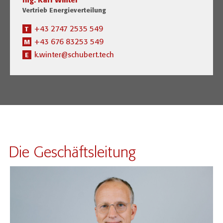
Ing. Karl Winter
Vertrieb Energieverteilung
+43 2747 2535 549
T
+43 676 83253 549
M
k.winter@schubert.tech
E
Die Geschäftsleitung