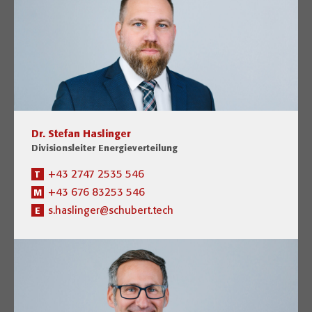
Dr. Stefan Haslinger
Divisionsleiter Energieverteilung
+43 2747 2535 546
T
+43 676 83253 546
M
s.haslinger@schubert.tech
E