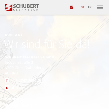
DE
EN
KONTAKT
Wir sind für Sie da!
Schubert CleanTech GmbH
Industriestraße 3
3200 Ober-Grafendorf
AUSTRIA
+43 2747 2535 0
T
office@schubert.tech
E
ANFAHRT
ANSPRECHPARTNER