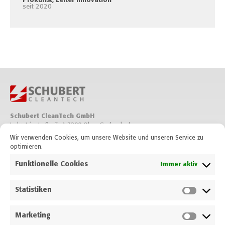
Prokurist, Leiter Innovation
seit 2020
Schubert CleanTech GmbH
Industriestraße 3, A-3200 Ober-Grafendorf
Wir verwenden Cookies, um unsere Website und unseren Service zu
optimieren.
+43 2747 2535 0
T
office@schubert.tech
E
Funktionelle Cookies
Immer aktiv
Auf LinkedIn folgen
Statistiken
Auf Xing folgen
Auf Facebook folgen
Auf YouTube folgen
Marketing