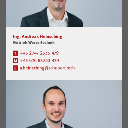
Ing. Andreas Heinsching
Vertrieb Wassertechnik
+43 2747 2535 479
T
+43 676 83253 479
M
a.heinsching@schubert.tech
E