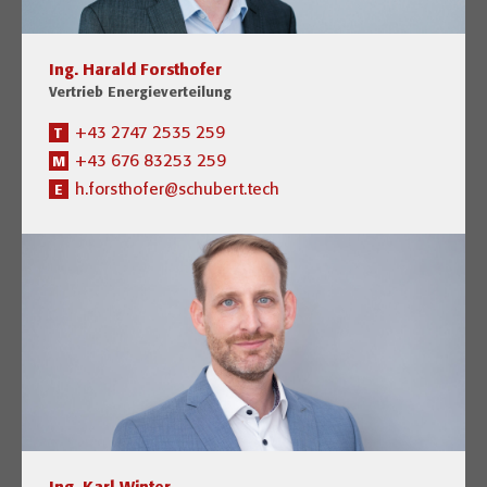
Ing. Harald Forsthofer
Vertrieb Energieverteilung
+43 2747 2535 259
T
+43 676 83253 259
M
h.forsthofer@schubert.tech
E