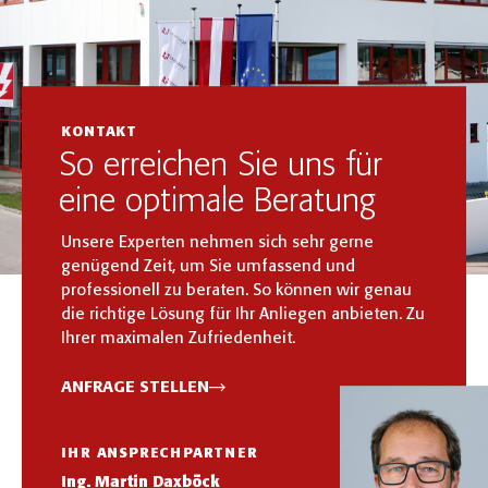
KONTAKT
So erreichen Sie uns für
eine optimale Beratung
Unsere Experten nehmen sich sehr gerne
genügend Zeit, um Sie umfassend und
professionell zu beraten. So können wir genau
die richtige Lösung für Ihr Anliegen anbieten. Zu
Ihrer maximalen Zufriedenheit.
ANFRAGE STELLEN
IHR ANSPRECHPARTNER
Ing. Martin Daxböck