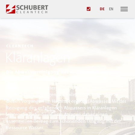
DE
EN
CLEANTECH
Kläranlagen
Die Abwasserreinigung hat in Österreich ein sehr
hohes Niveau erreicht.
Händewaschen, Fensterputzen, Duschen, Baden,
Autowaschen, Betätigen der Toilettenspülung – bei all
diesen Vorgängen im Haushalt entsteht Abwasser. Mit der
Reinigung des anfallenden Abwassers in Kläranlagen
leisten die Betreiber dieser Anlagen daher einen
essenziellen Beitrag zum schonenden Umgang mit der
Ressource Wasser.