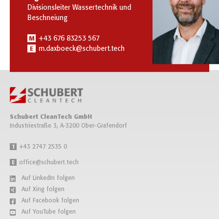
Divisionsleiter Wassertechnik und
Beschneiung
+43 676 83253 567
M
m.daxboeck@schubert.tech
E
Schubert CleanTech GmbH
Industriestraße 3, A-3200 Ober-Grafendorf
+43 2747 2535 0
T
office@schubert.tech
E
Auf LinkedIn folgen
Auf Xing folgen
Auf Facebook folgen
Auf YouTube folgen