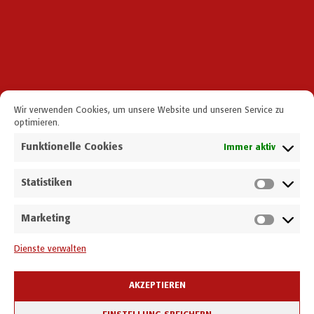
Wir verwenden Cookies, um unsere Website und unseren Service zu
optimieren.
Funktionelle Cookies
Immer aktiv
Statistiken
Schubert CleanTech GmbH
Industriestraße 3, A-3200 Ober-Grafendorf
Marketing
+43 2747 2535 0
T
Dienste verwalten
office@schubert.tech
E
Auf LinkedIn folgen
AKZEPTIEREN
Auf Xing folgen
Auf Facebook folgen