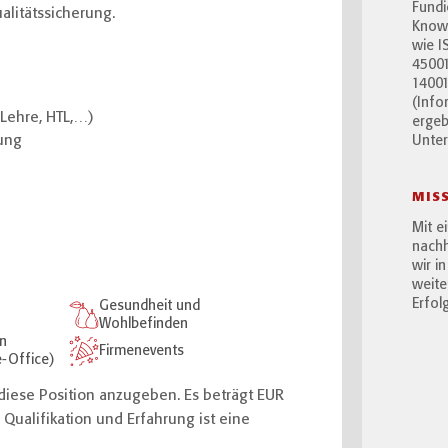
Fundi
litätssicherung.
Know-
wie I
45001
14001
(Info
Lehre, HTL,…)
ergeb
ung
Unte
MIS
Mit e
nachh
wir i
weite
Erfolg
Gesundheit und
Wohlbefinden
en
Firmenevents
e-Office)
r diese Position anzugeben. Es beträgt EUR
 Qualifikation und Erfahrung ist eine