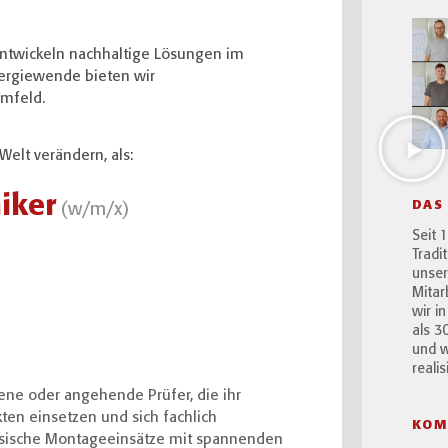
ntwickeln nachhaltige Lösungen im
nergiewende bieten wir
mfeld.
Welt verändern, als:
iker
DAS
Seit 
Tradi
unser
Mitar
wir i
als 3
und w
realis
ene oder angehende Prüfer, die ihr
en einsetzen und sich fachlich
KOM
assische Montageeinsätze mit spannenden