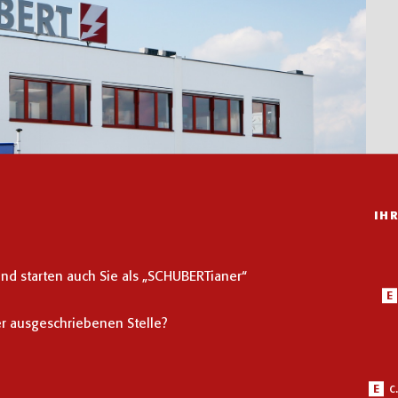
IH
d starten auch Sie als „SCHUBERTianer“
E
er ausgeschriebenen Stelle?
c
E