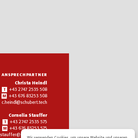
R ANSPRECHPARTNER
Christa Heindl
+43 2747 2535 508
T
+43 676 83253 508
M
c.heindl@schubert.tech
Cornelia Stauffer
+43 2747 2535 575
T
+43 676 83253 575
M
.stauffer@schubert.tech
Wir verwenden Cookies, um unsere Website und unseren