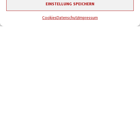
EINSTELLUNG SPEICHERN
Cookies
Datenschutz
Impressum
NEUERRICHTUNG
Wasserversorgungsanlage Strengen am Arlberg
Fernwirkschränke Messtechnik Fernwirkübertragungssystem
(UMTS/VPN) Prozessleittechnik (ACC/PDC)
WEITERE REFERENZEN