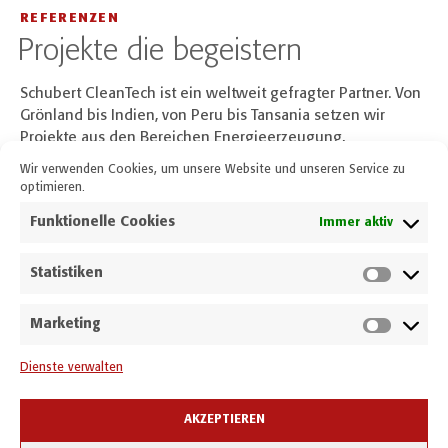
REFERENZEN
Projekte die begeistern
Schubert CleanTech ist ein weltweit gefragter Partner. Von
Grönland bis Indien, von Peru bis Tansania setzen wir
Projekte aus den Bereichen Energieerzeugung,
Energieverteilung und Wassertechnik um. In Österreich
Wir verwenden Cookies, um unsere Website und unseren Service zu
rüsten wir die größten Donaukraftwerke, Windparks und
optimieren.
PV-Anlagen aus, elektrifizieren Eisenbahnnetze und
Funktionelle Cookies
Immer aktiv
Industrieanlagen.
Statistiken
Marketing
Dienste verwalten
AKZEPTIEREN