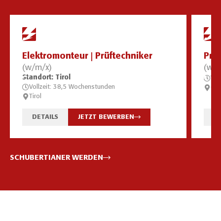
Elektromonteur | Prüftechniker
Prü
Standort: Tirol
Vol
Vollzeit: 38,5 Wochenstunden
Obe
Tirol
DETAILS
JETZT BEWERBEN
D
SCHUBERTIANER WERDEN