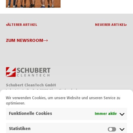
ÄLTERER ARTIKEL
NEUERER ARTIKEL
ZUM NEWSROOM
Schubert CleanTech GmbH
Industriestraße 3, A-3200 Ober-Grafendorf
Wir verwenden Cookies, um unsere Website und unseren Service zu
optimieren.
+43 2747 2535 0
T
office@schubert.tech
E
Funktionelle Cookies
Immer aktiv
Auf LinkedIn folgen
Statistiken
Auf Xing folgen