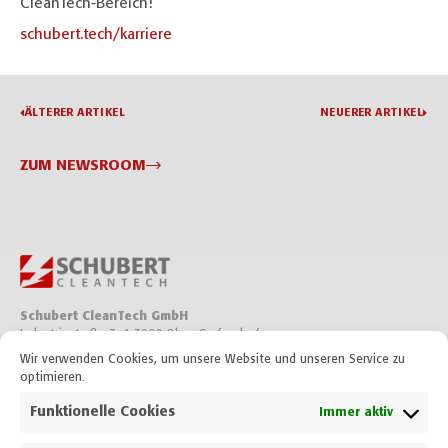
CleanTech-Bereich!
schubert.tech/karriere
ÄLTERER ARTIKEL
NEUERER ARTIKEL
ZUM NEWSROOM
Schubert CleanTech GmbH
Industriestraße 3, A-3200 Ober-Grafendorf
Wir verwenden Cookies, um unsere Website und unseren Service zu
optimieren.
+43 2747 2535 0
T
office@schubert.tech
E
Funktionelle Cookies
Immer aktiv
Auf LinkedIn folgen